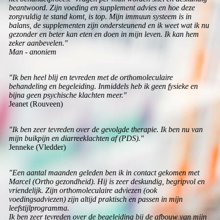
beantwoord. Zijn voeding en supplement advies en hoe deze
zorgvuldig te stand komt, is top. Mijn immuun systeem is in
balans, de supplementen zijn ondersteunend en ik weet wat ik nu
gezonder en beter kan eten en doen in mijn leven. Ik kan hem
zeker aanbevelen."
Man - anoniem
"Ik ben heel blij en tevreden met de orthomoleculaire
behandeling en begeleiding. Inmiddels heb ik geen fysieke en
bijna geen psychische klachten meer."
Jeanet (Rouveen)
"Ik ben zeer tevreden over de gevolgde therapie. Ik ben nu van
mijn buikpijn en diarreeklachten af (PDS)."
Jenneke (Vledder)
"Een aantal maanden geleden ben ik in contact gekomen met
Marcel (Ortho gezondheid). Hij is zeer deskundig, begripvol en
vriendelijk. Zijn orthomoleculaire adviezen (ook
voedingsadviezen) zijn altijd praktisch en passen in mijn
leefstijlprogramma.
Ik ben zeer tevreden over de begeleiding bij de afbouw van mijn