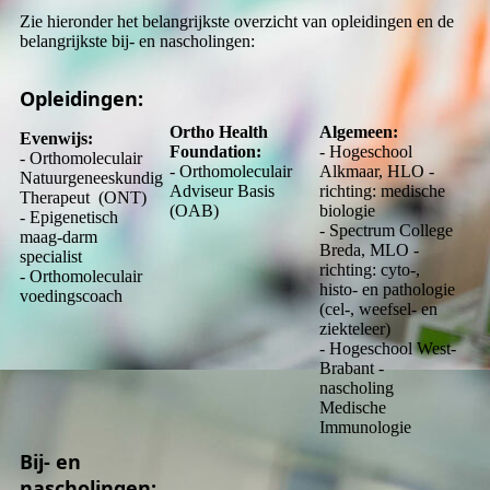
Zie hieronder het belangrijkste overzicht van opleidingen en de
belangrijkste bij- en nascholingen:
Opleidingen:
Ortho Health
Algemeen:
Evenwijs:
Foundation:
- Hogeschool
- Orthomoleculair
- Orthomoleculair
Alkmaar, HLO -
Natuurgeneeskundig
Adviseur Basis
richting: medische
Therapeut (ONT)
(OAB)
biologie
- Epigenetisch
- Spectrum College
maag-darm
Breda, MLO -
specialist
richting: cyto-,
- Orthomoleculair
histo- en pathologie
voedingscoach
(cel-, weefsel- en
ziekteleer)
- Hogeschool West-
Brabant -
nascholing
Medische
Immunologie
Bij- en
nascholingen: