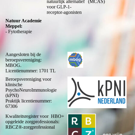
natuurlijk alternatief
(MCAS)
voor GLP-1-
receptor-agonisten
Natuur Academie
Meppel:
- Fytotherapie
Aangesloten bij de
beroepsvereniging:
MBOG.
Licentienummer: 1701 TL
Beroepsvereniging voor
klinische
PsychoNeuroImmunologie
(kPNI)
Praktijk licentienummer:
67306
Kwaliteitsregister voor HBO+
opgeleide zorgprofessionals:
RBCZ®-zorgprofessional