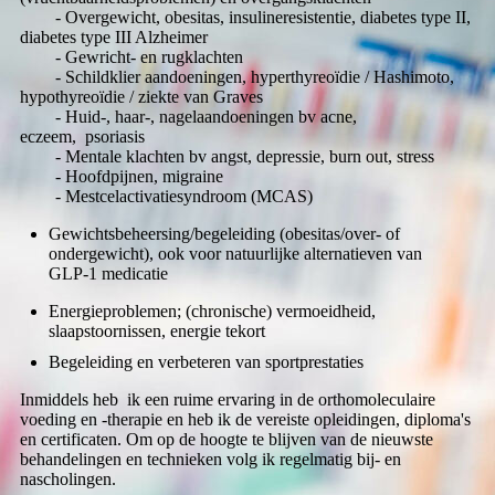
- Overgewicht, obesitas, insulineresistentie, diabetes type II,
diabetes type III Alzheimer
- Gewricht- en rugklachten
- Schildklier aandoeningen, hyperthyreoïdie / Hashimoto,
hypothyreoïdie / ziekte van Graves
- Huid-, haar-, nagelaandoeningen bv acne,
eczeem, psoriasis
- Mentale klachten bv angst, depressie, burn out, stress
- Hoofdpijnen, migraine
- Mestcelactivatiesyndroom (MCAS)
Gewichtsbeheersing/begeleiding (obesitas/over- of
ondergewicht), ook voor natuurlijke alternatieven van
GLP-1 medicatie
Energieproblemen; (chronische) vermoeidheid,
slaapstoornissen, energie tekort
Begeleiding en verbeteren van sportprestaties
Inmiddels heb ik een ruime ervaring in de orthomoleculaire
voeding en -therapie en heb ik de vereiste opleidingen, diploma's
en certificaten. Om op de hoogte te blijven van de nieuwste
behandelingen en technieken volg ik regelmatig bij- en
nascholingen.