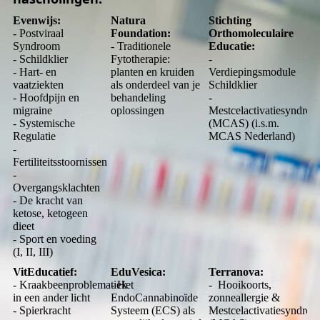
Evenwijs:
Natura
Stichting
- Postviraal
Foundation:
Orthomoleculaire
Syndroom
- Traditionele
Educatie:
- Schildklier
Fytotherapie:
-
- Hart- en
planten en kruiden
Verdiepingsmodule
vaatziekten
als onderdeel van je
Schildklier
- Hoofdpijn en
behandeling
-
migraine
oplossingen
Mestcelactivatiesyndro
- Systemische
(MCAS) (i.s.m.
Regulatie
MCAS Nederland)
-
Fertiliteitsstoornissen
-
Overgangsklachten
- De kracht van
ketose, ketogeen
dieet
- Sport en voeding
(I, II, III)
VitEducatief:
EduVesica:
Terranova:
- Kraakbeenproblematiek
- Het
- Hooikoorts,
in een ander licht
EndoCannabinoïde
zonneallergie &
- Spierkracht
Systeem (ECS) als
Mestcelactivatiesyndro