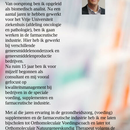
Van oorsprong ben ik opgeleid
als biomedisch analist. Na een
aantal jaren te hebben gewerkt
voor het Vrije Universiteit
ziekenhuis (afdeling oncologie
en pathologie), ben ik gaan
werken in de farmaceutische
industrie. Hier heb ik gewerkt
bij verschillende
geneesmiddelenonderzoek en
geneesmiddelenproductie
bedrijven.
Na ruim 15 jaar ben ik voor
mijzelf begonnen als
consultant en mij vooral
gefocust op
kwaliteitsmanagement bij
bedrijven in de speciale
voeding, supplementen en
farmaceutische industrie.
Met al die jaren ervaring in de gezondheidszorg, (voeding)
supplementen en de farmaceutische industrie heb ik me laten
bijscholen tot Orthomoleculair Voedingscoach en later tot
Orthomoleculair Natuurgeneeskundig Therapeut volgens de