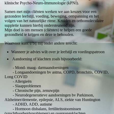
klinische Psycho-Neuro-Immunologie (kPNI).
Samen met mijn cliënten werken we aan keuzes voor een
gezondere leefstijl, voeding, beweging, ontspanning en het
volgen van het natuurlijke ritme. Kruiden en orthomoleculaire
suppletie kunnen hierbij ondersteunend zijn.
Mijn doel is om mensen (cliënten) te helpen een goede
gezondheid te krijgen en deze te behouden.
Waarvoor kunt u bij mij onder andere terecht:
Wanneer je advies wilt over je leefstijl en voedingspatroon
Aandoening of klachten zoals bijvoorbeeld:
- Mond- maag- darmaandoeningen
- Longaandoeningen bv astma, COPD, bronchitis, COVID,
Long COVID
- Allergieën
- Slaapproblemen
- Chronische pijn, zenuwpijn
- Neurodegeneratieve aandoeningen bv Parkinson,
Alzheimer/dementie, epilepsie, ALS, ziekte van Huntington
- ADHD, ADD, autisme
- Hormoon disbalans, fertiliteitsstoornissen
(vruchtbaarheidsproblemen) en overgangsklachten